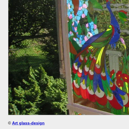
©
Art glass-design